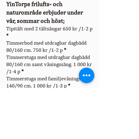
YinTorps frilufts- och
naturområde erbjuder under
vår, s
om
mar och höst;
Tipitält med 2 tältsängar 650 kr /1-2 p
*
Timmerbod med utdragbar dagbädd
80/160 cm. 750 kr /1-2 p
*
Timmerstuga med utdragbar dagbädd
80/160 cm samt våningssäng. 1 000 kr
/1
-4 p
*
Timmerstuga med familjevåningssäng,
140/90 cm. 1 000 kr /1-3 p
*
Boendekostnader per natt.
OBS!
Boka 4 nätter betalas för 3. Boka
7 nätter betala för 5.
*
Totalpris oavsett antal personer.
Boka till: Sänglinne & handdukar 175