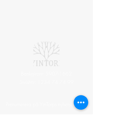
Bankgironr:
5907-1662
Swishnr:
1234 74 74 99
Prenumerera på YinTorps nyhetsbrev