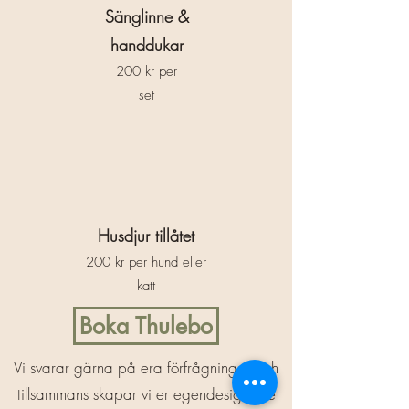
Sänglinne &
handdukar
200 kr per
set
Husdjur tillåtet
200 kr per hund eller
katt
Boka Thulebo
Vi svarar gärna på era förfrågningar och
tillsammans skapar vi er egendesignade