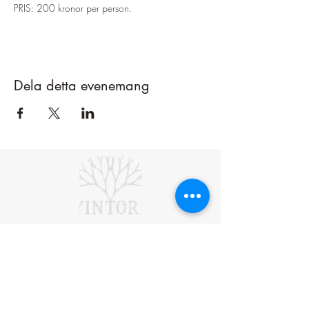
PRIS: 200 kronor per person.
Dela detta evenemang
Bankgironr:
5907-1662
Swishnr:
1234 74 74 99
Prenumerera på YinTorps nyhetsbrev