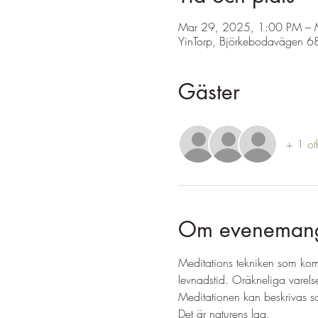
Mar 29, 2025, 1:00 PM – 
YinTorp, Björkebodavägen 68
Gäster
+ 1 ot
Om eveneman
Meditations tekniken som komm
levnadstid. Oräkneliga varelse
Meditationen kan beskrivas som 
Det är naturens lag.