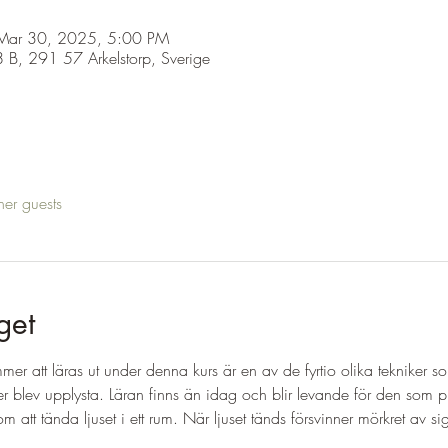
Mar 30, 2025, 5:00 PM
 B, 291 57 Arkelstorp, Sverige
her guests
get
er att läras ut under denna kurs är en av de fyrtio olika tekniker s
r blev upplysta. Läran finns än idag och blir levande för den som pr
att tända ljuset i ett rum. När ljuset tänds försvinner mörkret av sig