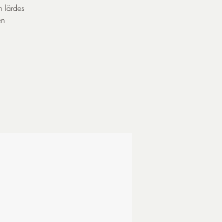
m lärdes
en