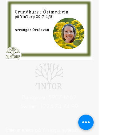
Bankgironr:
5907-1662
Swishnr:
1234 74 74 99
Prenumerera på YinTorps nyhetsbrev