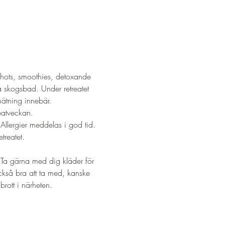
hots, smoothies, detoxande 
 skogsbad. Under retreatet 
ätning innebär. 
eatveckan. 
 Allergier meddelas i god tid.
treatet.
 Ta gärna med dig kläder för 
kså bra att ta med, kanske 
rott i närheten.