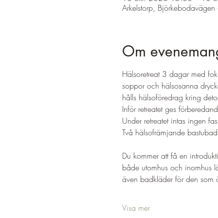
Arkelstorp, Björkebodavägen 
Om eveneman
Hälsoretreat 3 dagar med fok
soppor och hälsosanna drycke
hålls hälsoföredrag kring det
Inför retreatet ges förbereda
Under retreatet intas ingen fas
Två hälsofrämjande bastubad 
Du kommer att få en introdukt
både utomhus och inomhus lät
även badkläder för den som ön
Visa mer