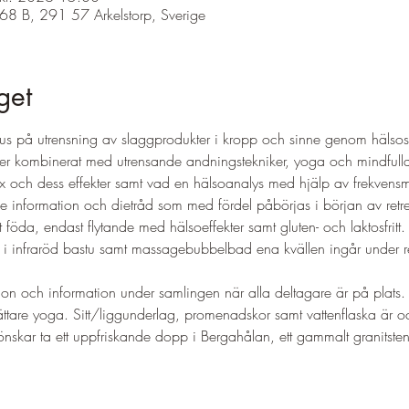
68 B, 291 57 Arkelstorp, Sverige
get
us på utrensning av slaggprodukter i kropp och sinne genom hälsos
r kombinerat med utrensande andningstekniker, yoga och mindfulla
ox och dess effekter samt vad en hälsoanalys med hjälp av frekvensm
nde information och dietråd som med fördel påbörjas i början av retr
t föda, endast flytande med hälsoeffekter samt gluten- och laktosfritt.
i infraröd bastu samt massagebubbelbad ena kvällen ingår under re
ion och information under samlingen när alla deltagare är på plats.
tare yoga. Sitt/liggunderlag, promenadskor samt vattenflaska är oc
skar ta ett uppfriskande dopp i Bergahålan, ett gammalt granitstenb