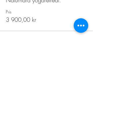
Naturnära yogaretreat.
Pris
3 900,00 kr
Dela detta evenemang
Bankgironr:
5907-1662