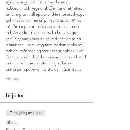
egna odlingar och är närproducerad, 
hälsosann och vegetariskt.Det här är ett retreat 
är för dig som vill uppleva Ishtainspirerad yoga 
och meditation i naturlig livsenergi. ISHTA, som 
står för Integrerad Science av Hatha, Tantra 
och Ayrveda, är den klassiska hatha-yogan 
som integrerats med ett holistiskt sätt att se på 
människan, i samklang med modern forskning 
och en livsåskådning som skapar balans i livet. 
Det innebär att de olika passen anpassas bland 
annat utifrån dina förutsättningar, behov, 
omvärldens påverkan, årstid och väderlek.…
Visa mer
Biljetter
Försäljning avslutad
Biljettyp