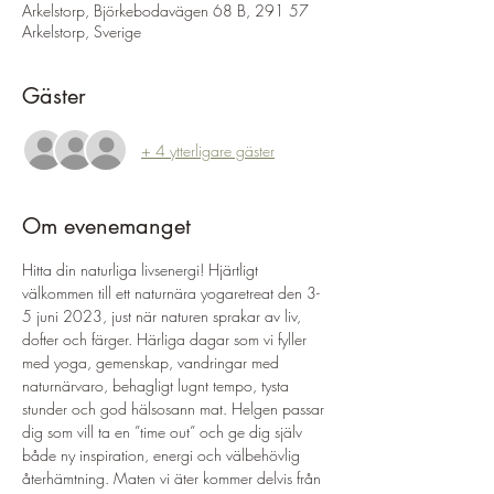
Arkelstorp, Björkebodavägen 68 B, 291 57
Arkelstorp, Sverige
Gäster
+ 4 ytterligare gäster
Om evenemanget
Hitta din naturliga livsenergi! Hjärtligt 
välkommen till ett naturnära yogaretreat den 3-
5 juni 2023, just när naturen sprakar av liv, 
dofter och färger. Härliga dagar som vi fyller 
med yoga, gemenskap, vandringar med 
naturnärvaro, behagligt lugnt tempo, tysta 
stunder och god hälsosann mat. Helgen passar 
dig som vill ta en ”time out” och ge dig själv 
både ny inspiration, energi och välbehövlig 
återhämtning. Maten vi äter kommer delvis från 