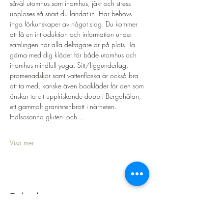
såväl utomhus som inomhus, jäkt och stress 
upplöses så snart du landat in. Här behövs 
inga förkunskaper av något slag. Du kommer 
att få en introduktion och information under 
samlingen när alla deltagare är på plats. Ta 
gärna med dig kläder för både utomhus och 
inomhus mindfull yoga. Sitt/liggunderlag, 
promenadskor samt vattenflaska är också bra 
att ta med, kanske även badkläder för den som 
önskar ta ett uppfriskande dopp i Bergahålan, 
ett gammalt granitstenbrott i närheten.
Hälsosanna gluten- och…
Visa mer
Dela detta evenemang