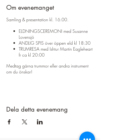
Om evenemanget
Samling & presentation kl. 16.00.
ELDNINGSCEREMONI med Susanne
Lovensjö
ANDLIG SPIS över öppen eld kl 18:30
TRUMRESA med Ishtur Martin Eagleheart
fr ca kl 20:00
Medtag gärna trummor eller andra instrument
om du önskar!
SUPERMÅNEMEDITATION COH YOGA
kl 6:00-7:30.
Hälsosann frukost kl 8:00
Pris inkl. övernattning, yoga och frukost 999
Dela detta evenemang
kronor/person och utan övernattning 699
kronor/person.