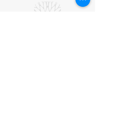
Bankgironr:
5907-1662
Swishnr:
1234 74 74 99
Prenumerera på YinTorps nyhetsbrev
Lägg till mig