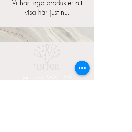
Vi har inga produkter att
visa här just nu.
Bankgironr:
5907-1662
Swishnr:
1234 74 74 99
Prenumerera på YinTorps nyhetsbrev