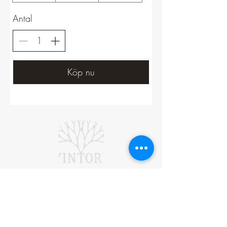
Antal
Köp nu
Bankgironr:
5907-1662
Swishnr:
1234 74 74 99