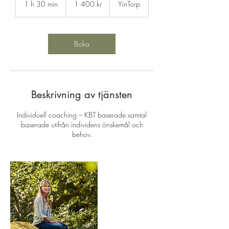
1 h 30 min
1
1 400 kr
YinTorp
kronor
3
0
m
i
Boka
n
Beskrivning av tjänsten
Individuell coaching – KBT baserade samtal
baserade utifrån individens önskemål och
behov.